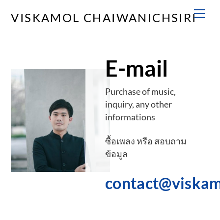
Skip
Men
VISKAMOL CHAIWANICHSIRI
to
content
E-mail
Purchase of music,
inquiry, any other
informations
ซื้อเพลง หรือ สอบถาม
ข้อมูล
contact@viska