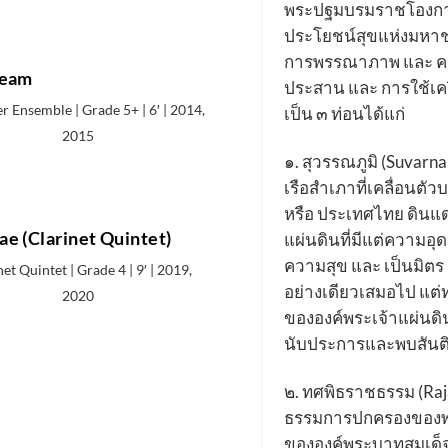
พระปฐมบรมราชโองการ
ประโยชน์สุขแห่งมหาช
การพรรณาภาพ และ ความร
ream
ประสาน และ การใช้เคร
 Ensemble | Grade 5+ | 6′ | 2014,
เป็น ๓ ท่อนได้แก่
2015
๑.​ สุวรรณภูมิ (Suvarn
เรือสำเภาที่เคลื่อนตัว
หรือ ประเทศไทย ดินแด
ae (Clarinet Quintet)
แผ่นดินที่มีแต่ความอุ
ความสุข และ เป็นมิตร 
et Quintet | Grade 4 | 9′ | 2019,
อย่างเดียวเสมอไป แต่ทุก
2020
ขององค์พระเจ้าแผ่นด
นับประการและพบสันติ
๒. ทศพิธราชธรรม (Ra
ธรรมการปกครองของพร
ขององค์พระบาทสมเด็จพ