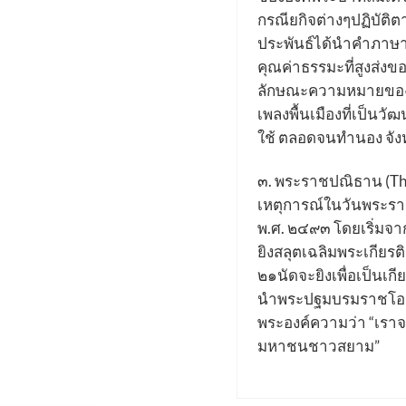
กรณียกิจต่างๆปฏิบัติ
ประพันธ์ได้นำคำภาษา
คุณค่าธรรมะที่สูงส่ง
ลักษณะความหมายของค
เพลงพื้นเมืองที่เป็
ใช้ ตลอดจนทำนอง จั
๓. พระราชปณิธาน (The 
เหตุการณ์ในวันพระราช
พ.ศ. ๒๔๙๓ โดยเริ่มจา
ยิงสลุตเฉลิมพระเกียร
๒๑นัดจะยิงเพื่อเป็นเกี
นำพระปฐมบรมราชโองก
พระองค์ความว่า “เราจ
มหาชนชาวสยาม”