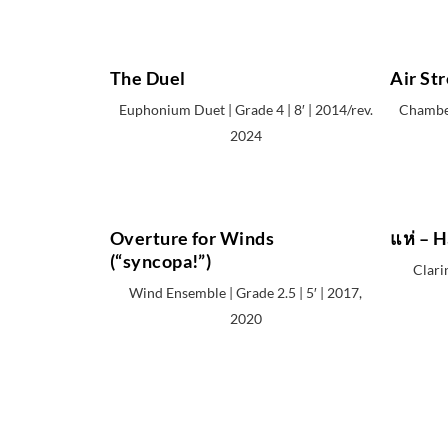
The Duel
Air St
Euphonium Duet | Grade 4 | 8′ | 2014/rev.
Chamber
2024
Overture for Winds
แห่ – H
(“syncopa!”)
Clarin
Wind Ensemble | Grade 2.5 | 5′ | 2017,
2020