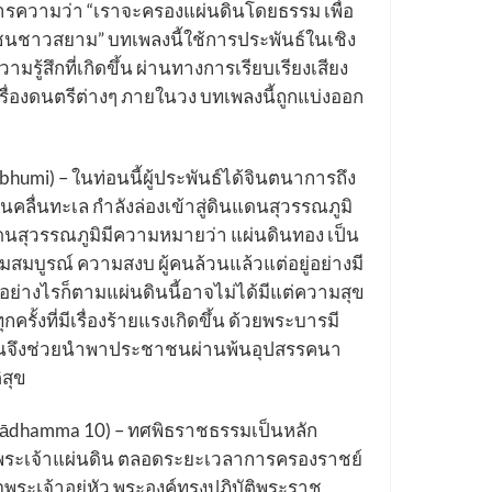
ความว่า “เราจะครองแผ่นดินโดยธรรม เพื่อ
นชาวสยาม” บทเพลงนี้ใช้การประพันธ์ในเชิง
ู้สึกที่เกิดขึ้น ผ่านทางการเรียบเรียงเสียง
ื่องดนตรีต่างๆ ภายในวง บทเพลงนี้ถูกแบ่งออก
abhumi) – ในท่อนนี้ผู้ประพันธ์ได้จินตนาการถึง
บนคลื่นทะเล กำลังล่องเข้าสู่ดินแดนสุวรรณภูมิ
นสุวรรณภูมิมีความหมายว่า แผ่นดินทอง เป็น
ดมสมบูรณ์ ความสงบ ผู้คนล้วนแล้วแต่อยู่อย่างมี
อย่างไรก็ตามแผ่นดินนี้อาจไม่ได้มีแต่ความสุข
ครั้งที่มีเรื่องร้ายแรงเกิดขึ้น ด้วยพระบารมี
ินจึงช่วยนำพาประชาชนผ่านพ้นอุปสรรคนา
สุข
jādhamma 10) – ทศพิธราชธรรมเป็นหลัก
ะเจ้าแผ่นดิน ตลอดระยะเวลาการครองราชย์
ระเจ้าอยู่หัว พระองค์ทรงปฎิบัติพระราช