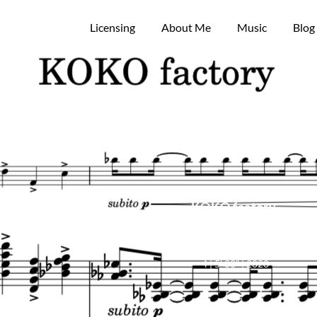
Licensing
About Me
Music
Blog
ctory (Soprano Saxo
Sopra
KOKO factory
(Bassoon and Piano)
Bassoon and Piano | Grade
4 | 5′ 30″ | 2020