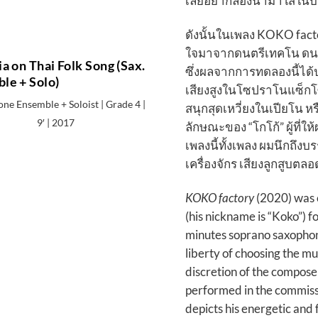
เลยอยากลองนำมาใส่ในบทเ
ดังนั้นในเพลง KOKO facto
ใจมาจากดนตรีเทคโน ดนตรี
a on Thai Folk Song (Sax.
ซึ่งผลจากการทดลองนี้ได้ป
le + Solo)
เสียงสูงในโซปราโนแซ็กโซ
ne Ensemble + Soloist | Grade 4 |
สนุกสุดเหวี่ยงในเปียโน ห
9′ | 2017
ลักษณะของ “โกโก้” ผู้ที่ให
เพลงนี้ทั้งเพลง ผมนึกถึ
เครื่องจักร เสียงลูกสูบตล
KOKO factory
(2020) was 
(his nickname is “Koko”) f
minutes soprano saxophon
liberty of choosing the mu
discretion of the compose
performed in the commissio
depicts his energetic and 