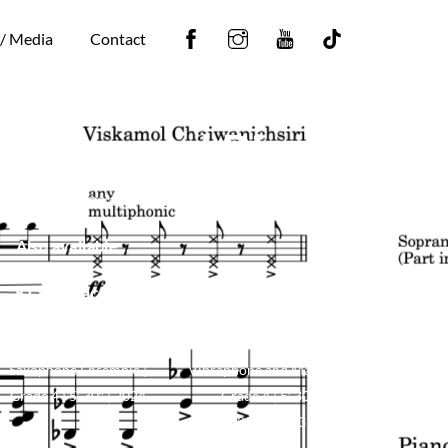
Facebook
Instagram
YouTube
Tiktok
 / Media
Contact
phone and Piano)
no Saxophone and Piano | Grade 4 | 5′ 30″ | 2020
Also available ...
KOKO factory
KOKO factory
(Saxophone
(Vibraphone and
Ensemble)
Marimba)
Saxophone Ensemble |
Vibraphone and Marimba |
Grade 4 | 5′ 30″ | 2024
Grade 4 | 5′ 30″ |
2020/2023