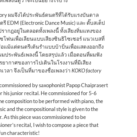
พลงนี้ดูว่าจะเป็นอย่างไรบ้าง
ry ผมจึงได้ประพันธ์ดนตรีที่ได้รับแรงบันดาล
 EDM (Electronic Dance Music) และ ดั๊บสเต็ป
รากฎอยู่ในตลอดทั้งเพลงนี้ ทั้งเสียงทิ่มแทงของ
โฟนเพื่อเลียนแบบเสียงซินธิไซเซอร์ แนวเบสที่
รือแม้แต่ดนตรีเต้นรำแบบบ้าบิ่นเพื่อแสดงออกถึง
้ผมประพันธ์เพลงนี้ โดยสรุปแล้ว เมื่อตอนที่ผมฟัง
งบรรยากาศของการไปเดินในโรงงานที่มีเสียง
อดเวลา จึงเป็นที่มาของชื่อเพลงว่า
KOKO factory
commissioned by saxophonist Papop Chaiprasert
or his junior recital. He commissioned for 5-6
e composition to be performed with piano, the
sic and the compositional style is given to the
r. As this piece was commissioned to be
ner’s recital, I wish to compose a piece that
fun characteristic!