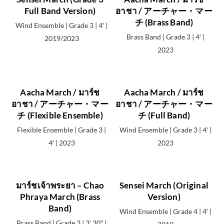
Contemporary
Full Band Version)
อาชา / アーチャー・マー
チ (Brass Band)
36
Wind Ensemble | Grade 3 | 4′ |
Brass Band | Grade 3 | 4′ |
2019/2023
2023
Contest
/
Festival
60
Aacha March / มาร์ช
Aacha March / มาร์ช
อาชา / アーチャー・マー
อาชา / アーチャー・マー
チ (Flexible Ensemble)
チ (Full Band)
Lyrical /
Chorale
Flexible Ensemble | Grade 3 |
Wind Ensemble | Grade 3 | 4′ |
4
4′ | 2023
2023
Overture
มาร์ชเจ้าพระยา – Chao
Sensei March (Original
13
Phraya March (Brass
Version)
Band)
Wind Ensemble | Grade 4 | 4′ |
Brass Band | Grade 3 | 3′ 30″ |