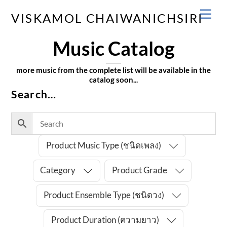
Skip
Men
VISKAMOL CHAIWANICHSIRI
to
content
Music Catalog
P
r
more music from the complete list will be available in the
o
catalog soon...
d
Search…
u
c
t
M
Product Music Type (ชนิดเพลง)
u
s
Category
Product Grade
i
c
Product Ensemble Type (ชนิดวง)
T
Product Duration (ความยาว)
y