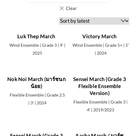
p
e
(
ช
นิ
Luk Thep March
Victory March
ด
Wind Ensemble | Grade 3 | 4′ |
Wind Ensemble | Grade 5+ | 5′
เ
2025
| 2024
พ
ล
ง
Nok Noi March (มาร์ชนก
Sensei March (Grade 3
)
น้อย)
Flexible Ensemble
Version)
Flexible Ensemble | Grade 2.5
Flexible Ensemble | Grade 3 |
| 3′ | 2024
Concert
4′ | 2019/2023
March
12
Sensei March (Grade 3
Aacha March / มาร์ช