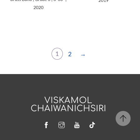
2019
C
2020
a
t
e
g
o
1
2
→
r
y
Original
Works
VISKAMOL
(เพลง
CHAIWANICHSIRI
ประพันธ์)
Facebook
Instagram
YouTube
Tiktok
Arrangement
(เพลงเรียบ