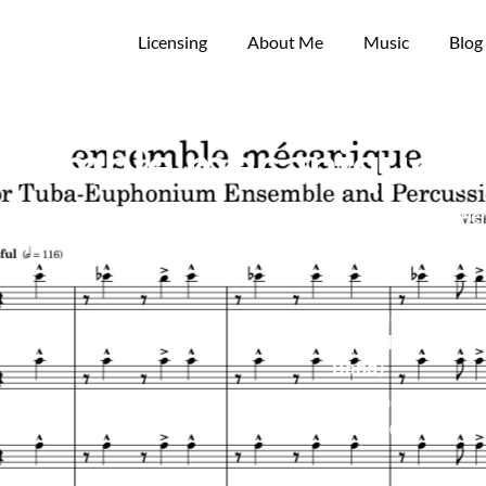
Licensing
About Me
Music
Blog
nsemble mécanique 
Tuba-Euphonium (+Perc
ensemble
mécanique (Brass
Band)
Brass Band | Grade 4 | 7′
30″ | 2019/2022