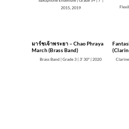
Saxophone Ensemble | Grade 5+ | 7′ |
Flexi
2015, 2019
มาร์ชเจ้าพระยา – Chao Phraya
Fantas
March (Brass Band)
(Clari
Brass Band | Grade 3 | 3′ 30″ | 2020
Clarine