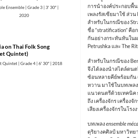
การนำองค์ประกอบพื้น
ble Ensemble | Grade 3 | 3′ 30″ |
เพลงรัสเซียมาใช้ ส่วน
2020
สำหรับในกรณีของ Str
ชื่อ “stratification” 
กันอย่างกระทันหันใน
Petrushka และ The Rit
ia on Thai Folk Song
net Quintet)
สำหรับในกรณีของ Bern
t Quintet | Grade 4 | 6′ 30″ | 2018
จึงได้ลองนำสไตล์ดนต
ซ้อนหลายคีย์พร้อมกัน
หวาน มาใช้ในบทเพล
แนวดนตรีด้วยเทคนิค str
ถึง เครื่องจักร เครื่องจ
เสียงเครื่องจักรในโรง
บทเพลง
ensemble méca
ดุริยางคศิลป์ มหาวิทยา