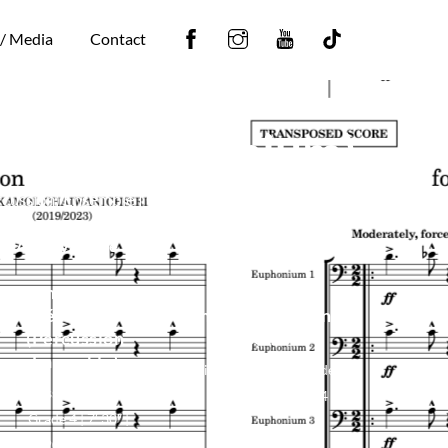
Facebook
Instagram
YouTube
Tiktok
 / Media
Contact
(Tuba-Euphonium)
ussion) Ensemble | Grade 4 | 7′ 30″ | 2019/2023
Also available ...
ensemble
ensemble
mécanique
mécanique (Wind
(Percussion
Ensemble)
Ensemble)
Wind Ensemble | Grade 4 |
Percussion Ensemble |
7
’
30
”
| 2019/2024
Grade 4 | 7′ 30″ |
2019/2020