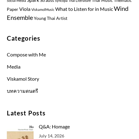
Strauss
Thai Music
Thematic
Social Media
Syncopa
Thai Literature
Wind
Viola
What to Listen for in Music
Paper
ViskamolMusic
Ensemble
Young Thai Artist
Categories
Compose with Me
Media
Viskamol Story
บทความดนตรี
Latest Posts
Q&A: Homage
July 14, 2026