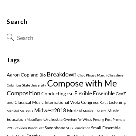
Search
Tags
Breakdown
Aaron Copland
Bio
Chao Phraya March
Chevaliers
Compose with Me
Columbus State University
Composition
Flexible Ensemble
Conducting
GenZ
CSU
and Classical Music
International Viola Congress
Listening
Korat
Midwest2018
Musical
Music
Mahidol
Malaysia
Musical Theatre
Education
Orchestra
Musolfami
Overture for Winds
Penang
Post
Promote
Saxophone
Small Ensemble
PYO
Reviews
RondoFest
SCG Foundation
Spark