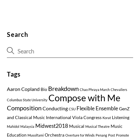
Search
Tags
Breakdown
Aaron Copland
Bio
Chao Phraya March
Chevaliers
Compose with Me
Columbus State University
Composition
Flexible Ensemble
Conducting
GenZ
CSU
and Classical Music
International Viola Congress
Listening
Korat
Midwest2018
Musical
Music
Mahidol
Malaysia
Musical Theatre
Education
Orchestra
Musolfami
Overture for Winds
Penang
Post
Promote