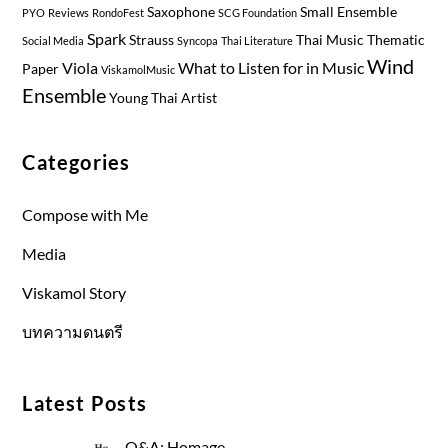
Saxophone
Small Ensemble
PYO
Reviews
RondoFest
SCG Foundation
Spark
Strauss
Thai Music
Thematic
Social Media
Syncopa
Thai Literature
Wind
Viola
What to Listen for in Music
Paper
ViskamolMusic
Ensemble
Young Thai Artist
Categories
Compose with Me
Media
Viskamol Story
บทความดนตรี
Latest Posts
Q&A: Homage