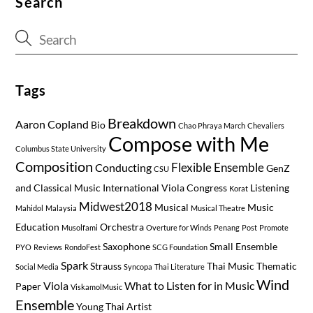
Search
Tags
Breakdown
Aaron Copland
Bio
Chao Phraya March
Chevaliers
Compose with Me
Columbus State University
Composition
Flexible Ensemble
Conducting
GenZ
CSU
and Classical Music
International Viola Congress
Listening
Korat
Midwest2018
Musical
Music
Mahidol
Malaysia
Musical Theatre
Education
Orchestra
Musolfami
Overture for Winds
Penang
Post
Promote
Saxophone
Small Ensemble
PYO
Reviews
RondoFest
SCG Foundation
Spark
Strauss
Thai Music
Thematic
Social Media
Syncopa
Thai Literature
Wind
Viola
What to Listen for in Music
Paper
ViskamolMusic
Ensemble
Young Thai Artist