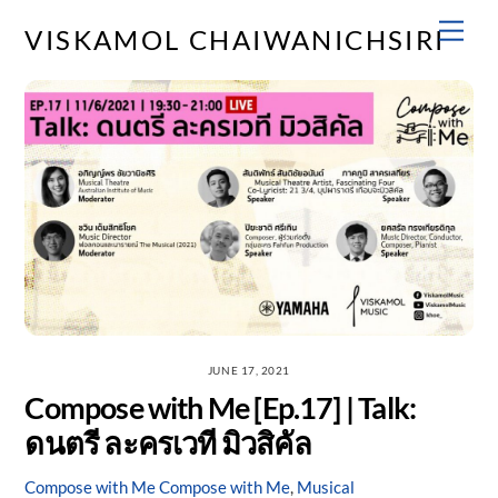
Skip
Men
VISKAMOL CHAIWANICHSIRI
to
content
JUNE 17, 2021
Compose with Me [Ep.17] | Talk:
ดนตรี ละครเวที มิวสิคัล
Compose with Me
Compose with Me
,
Musical