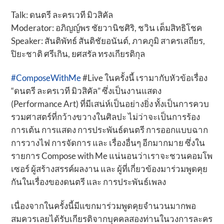
Talk: ดนตรี ละครเวที มิวสิคัล
Moderator: อภิญญ์พร ชัยวานิชศิริ, ชวิน เต็มสิทธิโชค
Speaker: สันติพัทธ์ สันติชัยอนันต์, ภาคภูมิ สาครเสถียร,
ปิยะชาติ ศรีเกิน, ยศสรัล ทรงเกียรติกุล
#ComposeWithMe
#Live ในครั้งนี้ เรามากับหัวข้อเรื่อง
“ดนตรี ละครเวที มิวสิคัล” ซึ่งเป็นงานแสดง
(Performance Art) ที่มีเสน่ห์เป็นอย่างยิ่ง ทั้งเป็นการควบ
รวมศาสตร์ที่กว้างขวางในศิลปะ ไม่ว่าจะเป็นการร้อง
การเต้น การแสดง การประพันธ์ดนตรี การออกแบบฉาก
การวางไฟ การจัดการ และ เรื่องอื่นๆ อีกมากมาย ซึ่งใน
รายการ Compose with Me แน่นอนว่าเราจะชวนคอมโพ
เซอร์ ผู้สร้างสรรค์ผลงาน และ ผู้ที่เกี่ยวข้องมาร่วมพูดคุย
กันในเรื่องของดนตรี และ การประพันธ์เพลง
เนื่องจากในครั้งนี้มีแขกมาร่วมพูดคุยจำนวนมากพอ
สมควรเลยได้รับเกียรติจากบุคคลสองท่านในวงการละคร