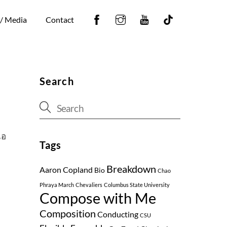
Facebook
Instagram
YouTube
Tiktok
 / Media
Contact
Search
ไอ
Tags
บ
Breakdown
Aaron Copland
Bio
Chao
Phraya March
Chevaliers
Columbus State University
Compose with Me
Composition
Conducting
CSU