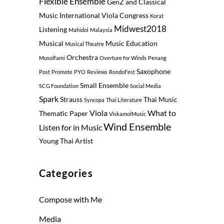
Flexible Ensemble
GenZ and Classical
Music
International Viola Congress
Korat
Midwest2018
Listening
Mahidol
Malaysia
Musical
Music Education
Musical Theatre
Orchestra
Musolfami
Overture for Winds
Penang
Saxophone
Post
Promote
PYO
Reviews
RondoFest
Small Ensemble
SCG Foundation
Social Media
Spark
Strauss
Thai Music
Syncopa
Thai Literature
Viola
What to
Thematic Paper
ViskamolMusic
Wind Ensemble
Listen for in Music
Young Thai Artist
Categories
Compose with Me
Media