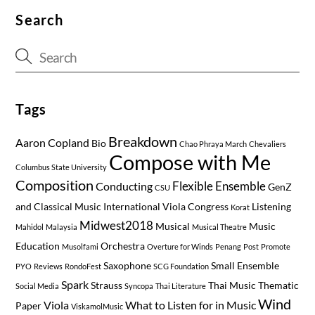
Search
Tags
Breakdown
Aaron Copland
Bio
Chao Phraya March
Chevaliers
Compose with Me
Columbus State University
Composition
Flexible Ensemble
Conducting
GenZ
CSU
and Classical Music
International Viola Congress
Listening
Korat
Midwest2018
Musical
Music
Mahidol
Malaysia
Musical Theatre
Education
Orchestra
Musolfami
Overture for Winds
Penang
Post
Promote
Saxophone
Small Ensemble
PYO
Reviews
RondoFest
SCG Foundation
Spark
Strauss
Thai Music
Thematic
Social Media
Syncopa
Thai Literature
Wind
Viola
What to Listen for in Music
Paper
ViskamolMusic