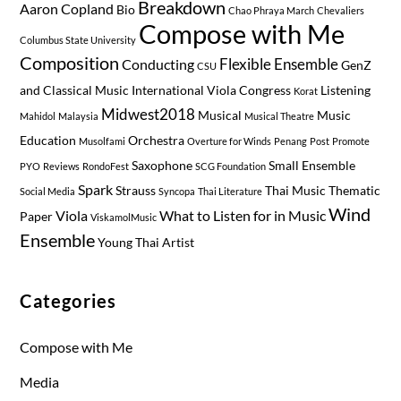
Breakdown
Aaron Copland
Bio
Chao Phraya March
Chevaliers
Compose with Me
Columbus State University
Composition
Flexible Ensemble
Conducting
GenZ
CSU
and Classical Music
International Viola Congress
Listening
Korat
Midwest2018
Musical
Music
Mahidol
Malaysia
Musical Theatre
Education
Orchestra
Musolfami
Overture for Winds
Penang
Post
Promote
Saxophone
Small Ensemble
PYO
Reviews
RondoFest
SCG Foundation
Spark
Strauss
Thai Music
Thematic
Social Media
Syncopa
Thai Literature
Wind
Viola
What to Listen for in Music
Paper
ViskamolMusic
Ensemble
Young Thai Artist
Categories
Compose with Me
Media