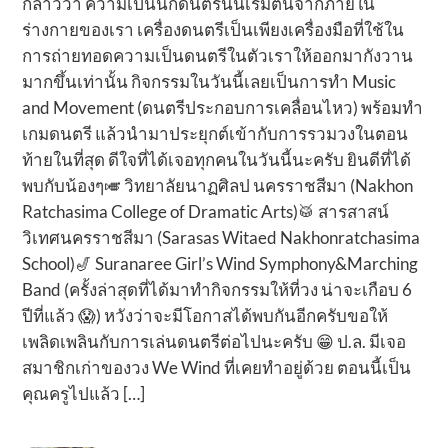
กล่าวว่า ความเป็นนักดนตรีนั้นเริ่มต้นจากภายใน
ร่างกายของเรา เครื่องดนตรีเป็นเพียงเครื่องมือที่ใช้ใน
การถ่ายทอดความเป็นดนตรีในตัวเราให้ออกมากังวาน
มากขึ้นเท่านั้น กิจกรรมในวันนี้เลยเป็นการทำ Music
and Movement (ดนตรีประกอบการเคลื่อนไหว) พร้อมทำ
เกมดนตรี แล้วนำมาประยุกต์เข้ากับการรวมวงในตอน
ท้ายในที่สุด ดีใจที่ได้เจอทุกคนในวันนี้นะครับ ยินดีที่ได้
พบกับน้องๆ🎺 วิทยาลัยนาฏศิลป นครราชสีมา (Nakhon
Ratchasima College of Dramatic Arts)🥁 สารสาสน์
วิเทศนครราชสีมา (Sarasas Witaed Nakhonratchasima
School)🎷 Suranaree Girl’s Wind Symphony&Marching
Band (ครั้งล่าสุดที่ได้มาทำกิจกรรมให้ที่วง น่าจะเกือบ 6
ปีที่แล้ว 😱) หวังว่าจะมีโอกาสได้พบกันอีกครับขอให้
เพลิดเพลินกับการเล่นดนตรีต่อไปนะครับ 😁 ป.ล. มีเจอ
สมาชิกเก่าของวง We Wind ที่เคยทำอยู่ด้วย ตอนนี้เป็น
คุณครูไปแล้ว […]