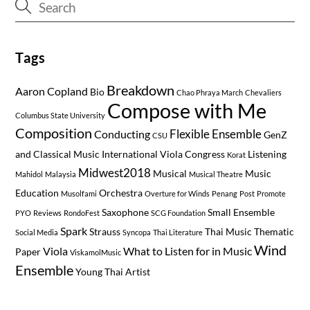
Tags
Breakdown
Aaron Copland
Bio
Chao Phraya March
Chevaliers
Compose with Me
Columbus State University
Composition
Flexible Ensemble
Conducting
GenZ
CSU
and Classical Music
International Viola Congress
Listening
Korat
Midwest2018
Musical
Music
Mahidol
Malaysia
Musical Theatre
Education
Orchestra
Musolfami
Overture for Winds
Penang
Post
Promote
Saxophone
Small Ensemble
PYO
Reviews
RondoFest
SCG Foundation
Spark
Strauss
Thai Music
Thematic
Social Media
Syncopa
Thai Literature
Wind
Viola
What to Listen for in Music
Paper
ViskamolMusic
Ensemble
Young Thai Artist