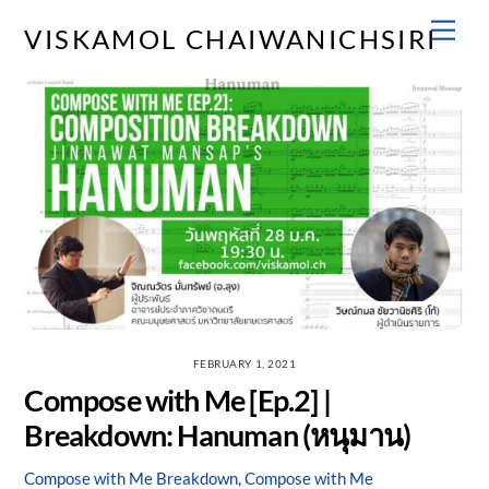
Skip
Men
VISKAMOL CHAIWANICHSIRI
to
content
FEBRUARY 1, 2021
Compose with Me [Ep.2] |
Breakdown: Hanuman (หนุมาน)
Compose with Me
Breakdown
,
Compose with Me