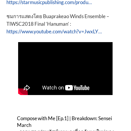
https://starmusicpublishing.com/produ…
ชมการแสดงโดย Buaprakeao Winds Ensemble –
TIWSC2018 Final ‘Hanuman’ :
https://www.youtube.com/watch?v=JwxLY…
Compose with Me [Ep.1] | Breakdown: Sensei
March