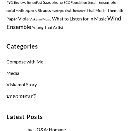
Saxophone
Small Ensemble
PYO
Reviews
RondoFest
SCG Foundation
Spark
Strauss
Thai Music
Thematic
Social Media
Syncopa
Thai Literature
Wind
Viola
What to Listen for in Music
Paper
ViskamolMusic
Ensemble
Young Thai Artist
Categories
Compose with Me
Media
Viskamol Story
บทความดนตรี
Latest Posts
Q&A: Homage