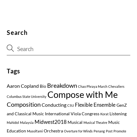
Search
Tags
Breakdown
Aaron Copland
Bio
Chao Phraya March
Chevaliers
Compose with Me
Columbus State University
Composition
Flexible Ensemble
Conducting
GenZ
CSU
and Classical Music
International Viola Congress
Listening
Korat
Midwest2018
Musical
Music
Mahidol
Malaysia
Musical Theatre
Education
Orchestra
Musolfami
Overture for Winds
Penang
Post
Promote