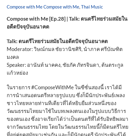
Compose with Me
Compose with Me
,
Thai Music
Compose with Me [Ep.28] | Talk:
ดนตรีไทยร่วมสมัย
ใน
อดีตปัจจุบันอนาคต
Talk: ดนตรีไทยร่วมสมัยในอดีตปัจจุบันอนาคต
Moderator: วิษณ์กมล ชัยวานิชศิริ, นำภาค ศรีบัณฑิต
มงคล
Speaker: อานันท์ นาคคง, ชัยภัค ภัทรจินดา, ต้นตระกูล
แก้วหย่อง
ในรายการ #ComposeWithMe ในซีซั่นสองนี้ เราได้มี
การนำเสนอดนตรีหลายรูปแบบ ซึ่งก็มีนักประพันธ์เพลง
ชาวไทยหลายท่านทีเดียวที่ได้หยิบยืมส่วนหนึ่งของ
วัฒนธรรมไทยมาใช้ในบทเพลงตนเองในรูปแบบวิธีการ
ของตนเอง ซึ่งอาจเรียกได้ว่าเป็นดนตรีที่ได้รับอิทธิพลมา
จากวัฒนธรรมไทย โดยในวัฒนธรรมไทยนี้ก็มีดนตรีไทย
ที่อยู่คู่ยุคสมัยมาเช่นกัน และก็มีนักดนตรี นักประพันธ์ได้