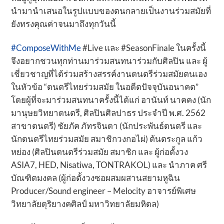
นำมานำเสนอในรูปแบบของตนกลายเป็นงานร่วมสมัยที่
ยังทรงคุณค่าจนมาถึงทุกวันนี้
#ComposeWithMe
#Live และ #SeasonFinale ในครั้งนี้
จึงอยากชวนทุกท่านมาร่วมสนทนาร่วมกับศิลปิน และ ผู้
เชี่ยวชาญที่ได้ร่วมสร้างสรรค์งานดนตรีร่วมสมัยตนเอง
ในหัวข้อ “ดนตรีไทยร่วมสมัย ในอดีตปัจจุบันอนาคต”
โดยผู้ที่จะมาร่วมสนทนาครั้งนี้ได้แก่ อานันท์ นาคคง (นัก
มานุษยวิทยาดนตรี, ศิลปินศิลปาธร ประจำปี พ.ศ. 2562
สาขาดนตรี) ชัยภัค ภัทรจินดา (นักประพันธ์ดนตรี และ
นักดนตรีไทยร่วมสมัย สมาชิกวงกอไผ่) ต้นตระกูล แก้ว
หย่อง (ศิลปินดนตรีร่วมสมัย สมาชิก และ ผู้ก่อตั้งวง
ASIA7, HED, Nisatiwa, TONTRAKOL) และ นำภาค ศรี
บัณฑิตมงคล (ผู้ก่อตั้งวงซอผสมผสานสยามหูฉิน
Producer/Sound engineer – Melocity อาจารย์พิเศษ
วิทยาลัยดุริยางคศิลป์ มหาวิทยาลัยมหิดล)