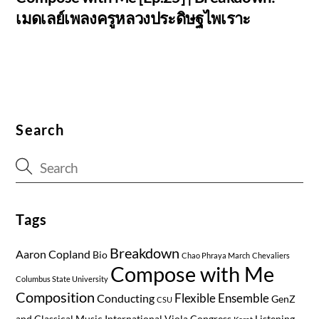
เมดเลย์เพลงครูหลวงประดิษฐไพเราะ
Search
Tags
Breakdown
Aaron Copland
Bio
Chao Phraya March
Chevaliers
Compose with Me
Columbus State University
Composition
Flexible Ensemble
Conducting
GenZ
CSU
and Classical Music
International Viola Congress
Listening