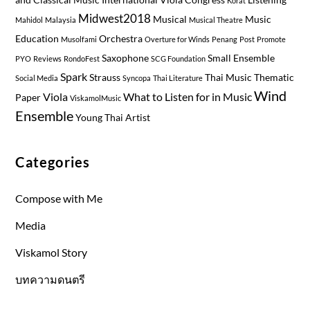
Korat
Midwest2018
Musical
Music
Mahidol
Malaysia
Musical Theatre
Education
Orchestra
Musolfami
Overture for Winds
Penang
Post
Promote
Saxophone
Small Ensemble
PYO
Reviews
RondoFest
SCG Foundation
Spark
Strauss
Thai Music
Thematic
Social Media
Syncopa
Thai Literature
Wind
Viola
What to Listen for in Music
Paper
ViskamolMusic
Ensemble
Young Thai Artist
Categories
Compose with Me
Media
Viskamol Story
บทความดนตรี