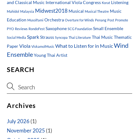
and Classical Music
International Viola Congress
Listening
Korat
Midwest2018
Musical
Music
Mahidol
Malaysia
Musical Theatre
Education
Orchestra
Musolfami
Overture for Winds
Penang
Post
Promote
Saxophone
Small Ensemble
PYO
Reviews
RondoFest
SCG Foundation
Spark
Strauss
Thai Music
Thematic
Social Media
Syncopa
Thai Literature
Wind
Viola
What to Listen for in Music
Paper
ViskamolMusic
Ensemble
Young Thai Artist
SEARCH
Archives
July 2026
(1)
November 2025
(1)