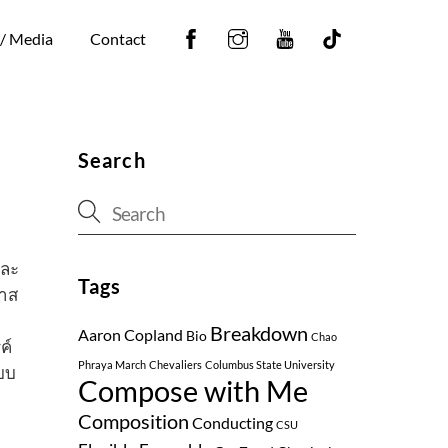
Facebook
Instagram
YouTube
Tiktok
 / Media
Contact
Search
และ
Tags
ลาส
Breakdown
Aaron Copland
Bio
Chao
ค์
Phraya March
Chevaliers
Columbus State University
บบ
Compose with Me
Composition
Conducting
CSU