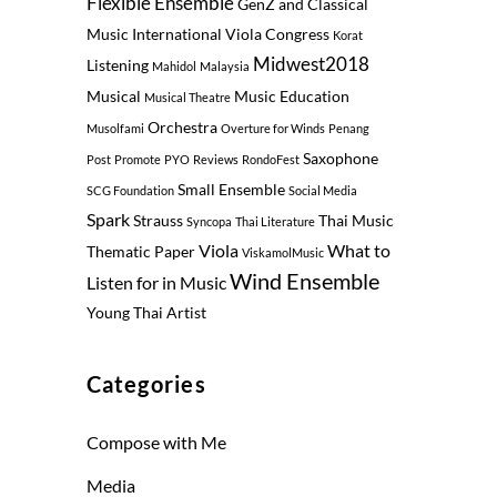
Flexible Ensemble
GenZ and Classical
Music
International Viola Congress
Korat
Midwest2018
Listening
Mahidol
Malaysia
Musical
Music Education
Musical Theatre
Orchestra
Musolfami
Overture for Winds
Penang
Saxophone
Post
Promote
PYO
Reviews
RondoFest
Small Ensemble
SCG Foundation
Social Media
Spark
Strauss
Thai Music
Syncopa
Thai Literature
Viola
What to
Thematic Paper
ViskamolMusic
Wind Ensemble
Listen for in Music
Young Thai Artist
Categories
Compose with Me
Media